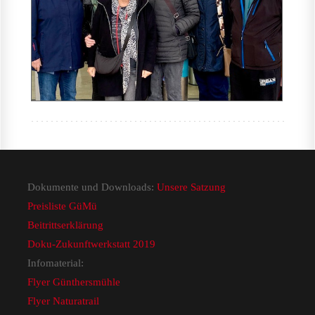
Dokumente und Downloads:
Unsere Satzung
Preisliste GüMü
Beitrittserklärung
Doku-Zukunftwerkstatt 2019
Infomaterial:
Flyer Günthersmühle
Flyer Naturatrail